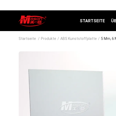
STARTSEITE
Ü
Startseite
/
Produkte
/
ABS Kunststoffplatte
/
5 Mm, 6 