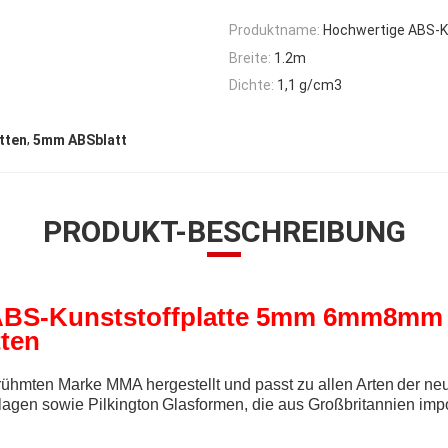
Produktname:
Hochwertige ABS-K
Breite:
1.2m
Dichte:
1,1 g/cm3
,
tten
5mm ABSblatt
PRODUKT-BESCHREIBUNG
ABS-Kunststoffplatte 5mm 6mm
8mm 
tten
hmten Marke MMA hergestellt und passt zu allen Arten
der neu
agen sowie Pilkington
Glasformen, die aus Großbritannien impo