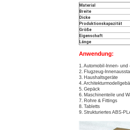
Material
Breite
Dicke
Produktionskapazität
Größe
Eigenschaft
Länge
Anwendung:
1. Automobil-Innen- und
2. Flugzeug-Innenaussta
3. Haushaltsgeräte
4. Architekturmodellgeb
5. Gepäck
6. Maschinenteile und W
7. Rohre & Fittings
8. Tabletts
9. Strukturiertes ABS-P