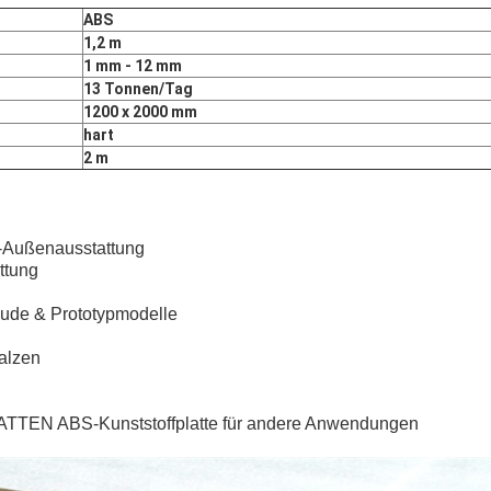
ABS
1,2 m
1 mm - 12 mm
13 Tonnen/Tag
1200 x 2000 mm
hart
2 m
 -Außenausstattung
ttung
äude & Prototypmodelle
alzen
LATTEN ABS-Kunststoffplatte für andere Anwendungen