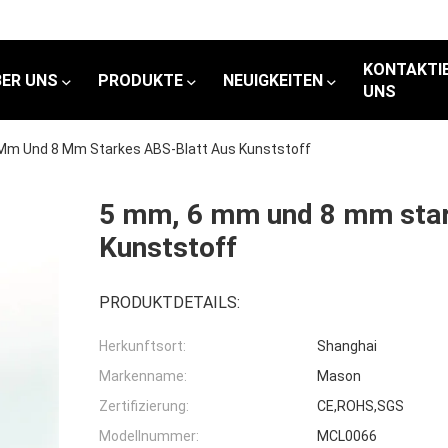
KONTAKTIE
BER UNS
PRODUKTE
NEUIGKEITEN
UNS
Mm Und 8 Mm Starkes ABS-Blatt Aus Kunststoff
5 mm, 6 mm und 8 mm star
Kunststoff
PRODUKTDETAILS:
Herkunftsort:
Shanghai
Markenname:
Mason
Zertifizierung:
CE,ROHS,SGS
Modellnummer:
MCL0066