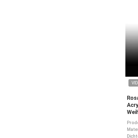
VI
Ros
Acry
Wei
Mater
Dicht