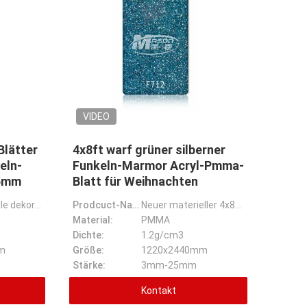
VIDEO
Blätter
4x8ft warf grüner silberner
eln-
Funkeln-Marmor Acryl-Pmma-
15mm
Blatt für Weihnachten
Neue materielle dekorative glänzende Blätter des Maurer-100% funkeln Plexiglas-Farbfunkeln-Plexiglas
Prodcuct-Name:
Neuer materieller 4x8ft kundengebundener Entwurfs-grüner silberner Funkeln-Marmor warf Acryl-Pmma-Bl
Material:
PMMA
Dichte:
1.2g/cm3
m
Größe:
1220x2440mm
Stärke:
3mm-25mm
Kontakt