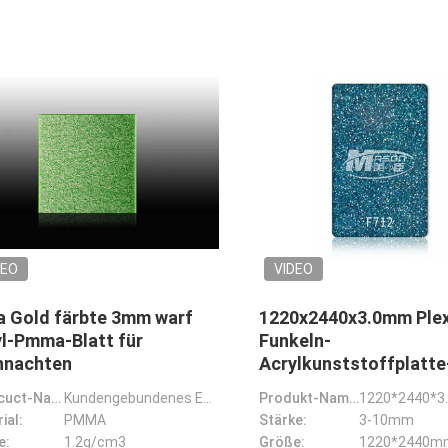
DEO
VIDEO
a Gold färbte 3mm warf
1220x2440x3.0mm Plex
l-Pmma-Blatt für
Funkeln-
hnachten
Acrylkunststoffplatte
Schein-Entwurfs-Gold
Prodcuct-Name:
Kundengebundenes Entwurfs-Rosa-Gold färbte 3mm warf Acryl-Pmma-Blatt für Weihnachten
Produkt-Name:
ial:
PMMA
Stärke:
3-10mm
e:
1.2g/cm3
Größe: