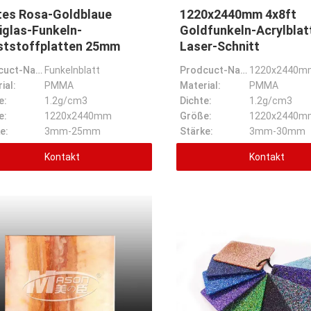
tes Rosa-Goldblaue
1220x2440mm 4x8ft
iglas-Funkeln-
Goldfunkeln-Acrylbla
ststoffplatten 25mm
Laser-Schnitt
Prodcuct-Name:
Funkelnblatt
Prodcuct-Name:
ial:
PMMA
Material:
PMMA
e:
1.2g/cm3
Dichte:
1.2g/cm3
e:
1220x2440mm
Größe:
1220x2440m
e:
3mm-25mm
Stärke:
3mm-30mm
Kontakt
Kontakt