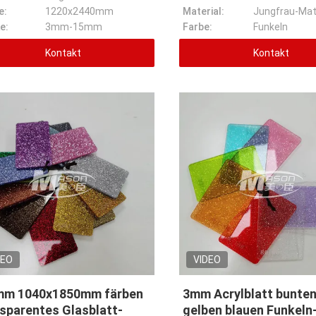
e:
1220x2440mm
Material:
e:
3mm-15mm
Farbe:
Funkeln
Kontakt
Kontakt
DEO
VIDEO
mm 1040x1850mm färben
3mm Acrylblatt bunten
sparentes Glasblatt-
gelben blauen Funkeln