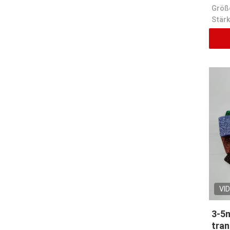
Größ
Stärk
VI
3-5
tran