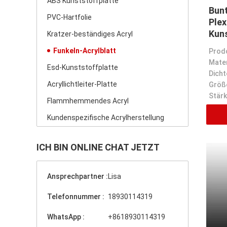
ABS Kunststoffplatte
Bun
PVC-Hartfolie
Plex
Kun
Kratzer-beständiges Acryl
Funkeln-Acrylblatt
Mater
Esd-Kunststoffplatte
Dicht
Acryllichtleiter-Platte
Größ
Stärk
Flammhemmendes Acryl
Kundenspezifische Acrylherstellung
ICH BIN ONLINE CHAT JETZT
Ansprechpartner :
Lisa
Telefonnummer :
18930114319
WhatsApp :
+8618930114319