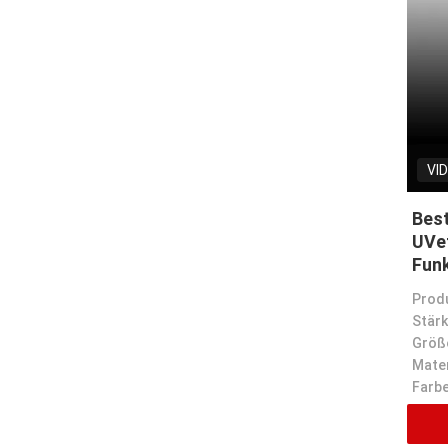
VI
Bes
UVef
Fun
Stärk
Größ
Mater
Farbe