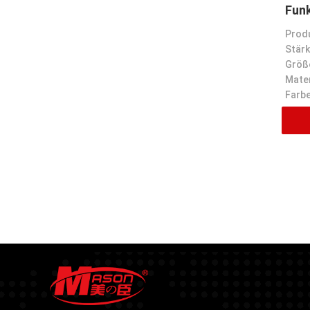
Funk
Stärk
Größ
Mater
Farbe