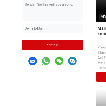
VI
Mar
kopi
Kontakt
Prod
Stärk
Größ
Mater
Farbe