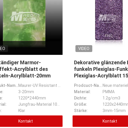
DEO
VIDEO
tändiger Marmor-
Dekorative glänzende 
fekt-Acrylblatt des
funkeln Plexiglas-Funk
keln-Acrylblatt-20mm
Plexiglas-Acrylblatt 
Produkt-Name:
Maurer-UV Resistant Marble Board-Wolkendecke-Marmor-Effekt-Acrylblatt
Prodcuct-Name:
e:
3-20mm
Material:
PMMA
e:
1220*2440mm
Dichte:
1.2g/cm3
ial:
Jungfrau-Material 100%
Größe:
1220x2440m
:
Klar
Stärke:
3mm-15mm
Kontakt
Kontakt