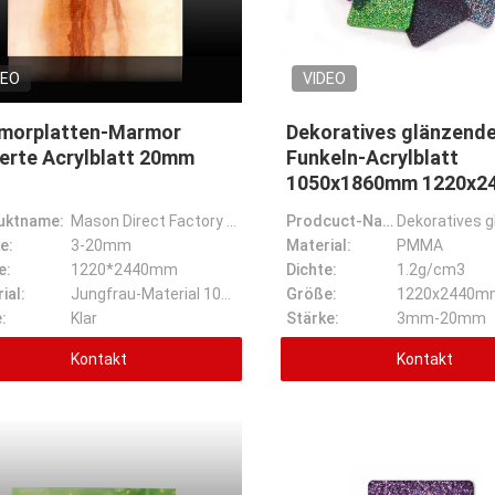
DEO
VIDEO
morplatten-Marmor
Dekoratives glänzend
erte Acrylblatt 20mm
Funkeln-Acrylblatt
1050x1860mm 1220x
uktname:
Mason Direct Factory Price Marble-Platten-Marmor kopiertes Acrylblatt
Prodcuct-Name:
e:
3-20mm
Material:
PMMA
e:
1220*2440mm
Dichte:
1.2g/cm3
ial:
Jungfrau-Material 100%
Größe:
1220x2440m
:
Klar
Stärke:
3mm-20mm
Kontakt
Kontakt