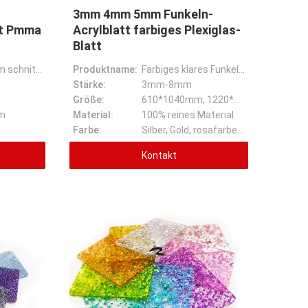
3mm 4mm 5mm Funkeln-
tt Pmma
Acrylblatt farbiges Plexiglas-
Blatt
1220x2440mm schnitt 4x8ft kundengebundener Entwurfs-Goldfunkeln Pmma Laser geworfenes Acrylblatt
Produktname:
Farbiges klares Funkeln des Plexiglas-Blattacrylblattes
Stärke:
3mm-8mm
Größe:
610*1040mm; 1220*2440mm oder cunstom
m
Material:
100% reines Material
Farbe:
Silber, Gold, rosafarbenes Gold, rot, blau, grün
Kontakt