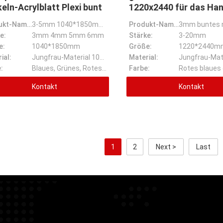
eln-Acrylblatt Plexi bunt
1220x2440 für das Ha
dekorativ
Produkt-Name:
3-5mm 1040*1850mm färben transparentes Glasblatt-Funkeln-Acrylblatt Plexi bunt
Produkt-Name:
e:
3mm 4mm 5mm 6mm
Stärke:
3-20mm
e:
1040*1850mm
Größe:
ial:
Jungfrau-Material 100%
Material:
:
Blaues, Grünes, Rotes, Goldsilber und ect
Farbe:
Kontakt
Kontakt
1
2
Next >
Last