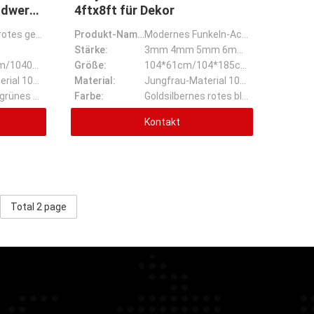
ndwerk
4ftx8ft für Dekor
3mm buntes rotes gelbes blaues Casting-Acrylblatt Funkeln-1220*2440 für das Handwerk dekorativ
Produkt-Name:
Modernes Funkeln-Acrylblatt der Art-3mm 4mm 4ft*8ft für Dekor
Stärke:
3mm 4mm 5mm 6mm 8mm
1220*2440mm/1040*1850mm
Größe:
104*61cm/104*185cm/122*244cm
Jungfrau-Material 100%
Material:
Jungfrau-Material 100%
Rotes blaues grünes Goldsilber und ect
Farbe:
Goldsilbernes rotes blaues Grün und ect
Kontakt
Total 2 page