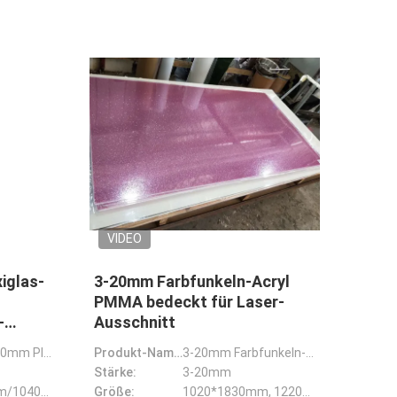
VIDEO
iglas-
3-20mm Farbfunkeln-Acryl
PMMA bedeckt für Laser-
-
Ausschnitt
1220*2440*3.0mm Plexiglas-Acrylschein-Entwurfs-Goldfunkeln-Acrylblätter
Produkt-Name:
3-20mm Farbfunkeln-Acryl bedeckt PMMA-Blätter für Laser-Ausschnitt
Stärke:
3-20mm
1220*2440mm/1040*1850mm
Größe:
1020*1830mm, 1220*2440mm