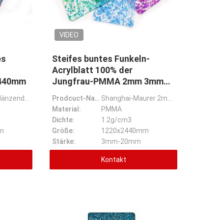
VIDEO
es
Steifes buntes Funkeln-
Acrylblatt 100% der
2440mm
Jungfrau-PMMA 2mm 3mm
5mm
Dekoratives glänzendes Funkeln-Acrylblatt Mason Wholesales 1050*1860mm/1220x2440mm
Prodcuct-Name:
Shanghai-Maurer 2mm 3mm 5mm 100% Form-Plastikbrett-Funkeln-Acrylblatt der Jungfrau-PMMA steifes bunt
Material:
PMMA
Dichte:
1.2g/cm3
m
Größe:
1220x2440mm
Stärke:
3mm-20mm
Kontakt