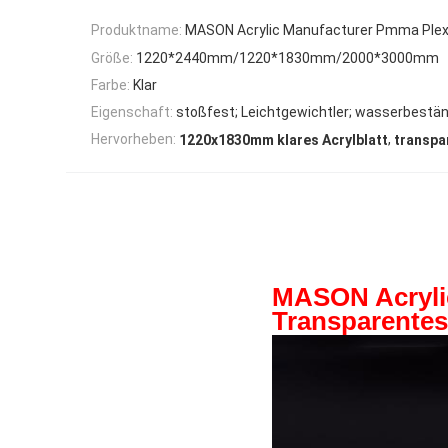
Produktname:
MASON Acrylic Manufacturer Pmma Plexi
Größe:
1220*2440mm/1220*1830mm/2000*3000mm
Farbe:
Klar
Eigenschaft:
stoßfest; Leichtgewichtler; wasserbestän
,
Hervorheben:
1220x1830mm klares Acrylblatt
transpa
MASON Acryli
Transparentes 