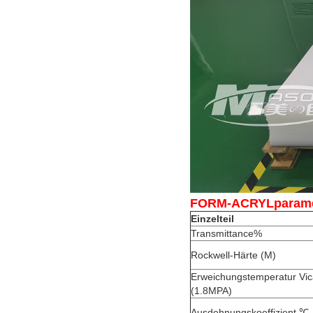
FORM-ACRYLparam
Einzelteil
Transmittance%
Rockwell-Härte (M)
Erweichungstemperatur Vic
(1.8MPA)
Ausdehnungskoeffizient ℃-