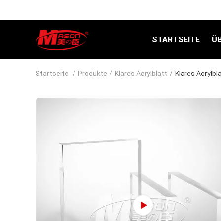
STARTSEITE
Ü
Startseite
/
Produkte
/
Klares Acrylblatt
/
Klares Acryl