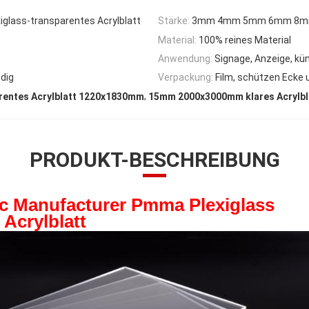
glass-transparentes Acrylblatt
Stärke:
3mm 4mm 5mm 6mm 8m
Material:
100% reines Material
Anwendung:
Signage, Anzeige, k
dig
Verpackung:
Film, schützen Ecke 
,
rentes Acrylblatt 1220x1830mm
15mm 2000x3000mm klares Acrylbl
PRODUKT-BESCHREIBUNG
c Manufacturer Pmma Plexiglass
Acrylblatt