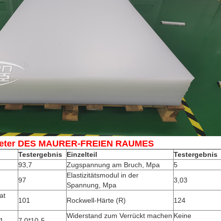
eter DES MAURER-FREIEN RAUMES
Testergebnis
Einzelteil
Testergebnis
93,7
Zugspannung am Bruch, Mpa
5
Elastizitätsmodul in der
97
3,03
Spannung, Mpa
at
101
Rockwell-Härte (R)
124
Widerstand zum Verrückt machen
Keine
1
7.0*10-5