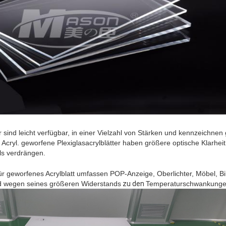
r sind leicht verfügbar, in einer Vielzahl von Stärken und kennzeichnen
m Acryl. geworfene Plexiglasacrylblätter haben größere
optische Klarheit
ls verdrängen.
 geworfenes Acrylblatt umfassen POP-Anzeige, Oberlichter, Möbel,
Bi
und wegen seines größeren Widerstands
zu den
Temperaturschwankunge