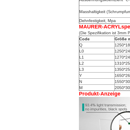
Masshaltigkeit (Schrumpfu
Dehnfestigkeit, Mpa
MAURER-ACRYLspezi
(Die Spezifikation ist 3mm
Code
Größe 
Q
1250*1
L0
1250*2
L1
1270*2
L2
1310*2
L3
1350*2
Y
1650*2
N
1550*3
M
2050*3
Produkt-Anzeige