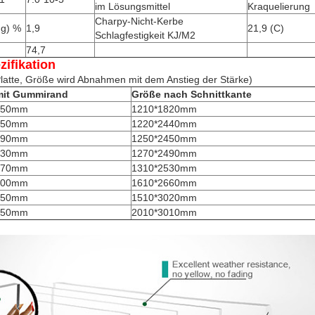
im Lösungsmittel
Kraquelierung
Charpy-Nicht-Kerbe
ng) %
1,9
21,9 (C)
Schlagfestigkeit KJ/M2
74,7
fikation
 Platte, Größe wird Abnahmen mit dem Anstieg der Stärke)
mit Gummirand
Größe nach Schnittkante
850mm
1210*1820mm
450mm
1220*2440mm
490mm
1250*2450mm
530mm
1270*2490mm
570mm
1310*2530mm
600mm
1610*2660mm
050mm
1510*3020mm
050mm
2010*3010mm