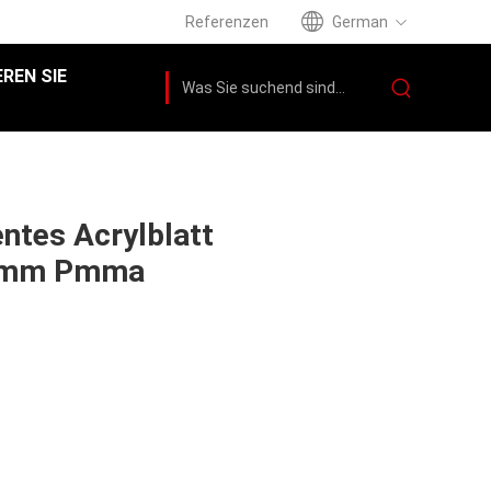
Referenzen
German
REN SIE
entes Acrylblatt
0mm Pmma