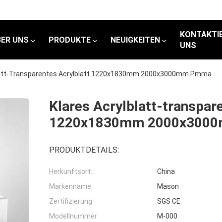
KONTAKTIE
BER UNS
PRODUKTE
NEUIGKEITEN
UNS
blatt-Transparentes Acrylblatt 1220x1830mm 2000x3000mm Pmma
Klares Acrylblatt-transpar
1220x1830mm 2000x300
PRODUKTDETAILS:
Herkunftsort:
China
Markenname:
Mason
Zertifizierung:
SGS CE
Modellnummer:
M-000