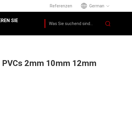
Referenzen
German
REN SIE
tt PVCs 2mm 10mm 12mm