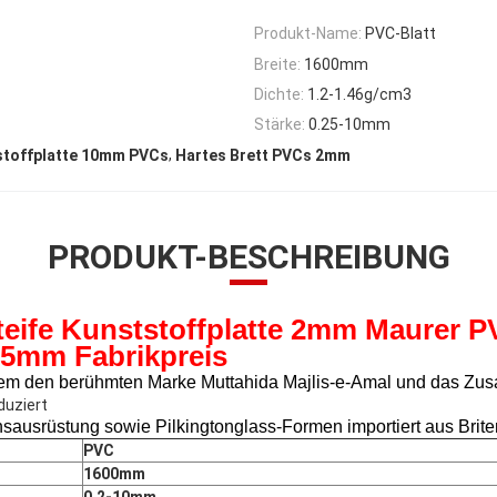
Produkt-Name:
PVC-Blatt
Breite:
1600mm
Dichte:
1.2-1.46g/cm3
Stärke:
0.25-10mm
,
stoffplatte 10mm PVCs
Hartes Brett PVCs 2mm
PRODUKT-BESCHREIBUNG
steife Kunststoffplatte 2mm Maurer
P
15mm
Fabrikpreis
m den berühmten Marke Muttahida Majlis-e-Amal und das Zus
duziert
sausrüstung sowie Pilkingtonglass-
Formen importiert aus Brite
PVC
1600mm