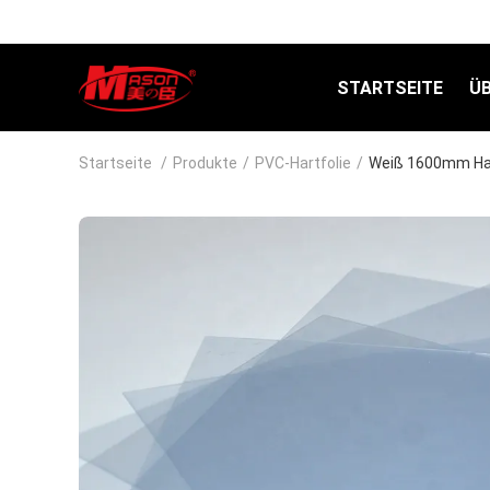
STARTSEITE
Ü
Startseite
/
Produkte
/
PVC-Hartfolie
/
Weiß 1600mm H