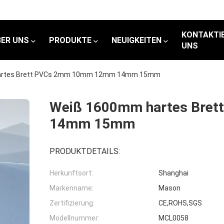
KONTAKTIE
BER UNS
PRODUKTE
NEUIGKEITEN
UNS
artes Brett PVCs 2mm 10mm 12mm 14mm 15mm
Weiß 1600mm hartes Bre
14mm 15mm
PRODUKTDETAILS:
Herkunftsort:
Shanghai
Markenname:
Mason
Zertifizierung:
CE,ROHS,SGS
Modellnummer:
MCL0058