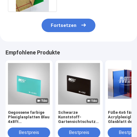
Fortsetzen
Empfohlene Produkte
Gegossene farbige
Schwarze
Füße 4x6 färb
Plexiglasplatten Blau
Kunststoff-
Acrylplexiglas
4x8ft
Gartensichtschutzwand
Glasblatt des 
Kunststoffplatten
Acrylglasplatte
Hochglanz-3
für Wände
1220x2440mm
Bestpreis
Bestpreis
Bestprei
4*8FT