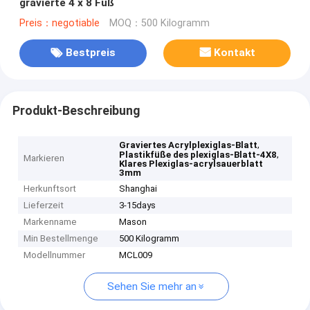
gravierte 4 x 8 Fuß
Preis：negotiable
MOQ：500 Kilogramm
Bestpreis
Kontakt
Produkt-Beschreibung
,
Graviertes Acrylplexiglas-Blatt
,
Plastikfüße des plexiglas-Blatt-4X8
Markieren
Klares Plexiglas-acrylsauerblatt
3mm
Herkunftsort
Shanghai
Lieferzeit
3-15days
Markenname
Mason
Min Bestellmenge
500 Kilogramm
Modellnummer
MCL009
Sehen Sie mehr an