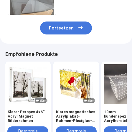
Fortsetzen
Empfohlene Produkte
Klarer Perspex 4x6''
Klares magnetisches
10mm
Acryl Magnet
Acrylplakat-
kundenspezifi
Bilderrahmen
Rahmen-Plexiglas-
Acrylherstellu
Foto gestaltet
Acryl-Anzeige
Acrylblock
Acrylkasten
Bestpreis
Bestpreis
Bestprei