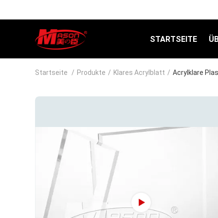
STARTSEITE
Ü
Startseite
/
Produkte
/
Klares Acrylblatt
/
Acrylklare Pl