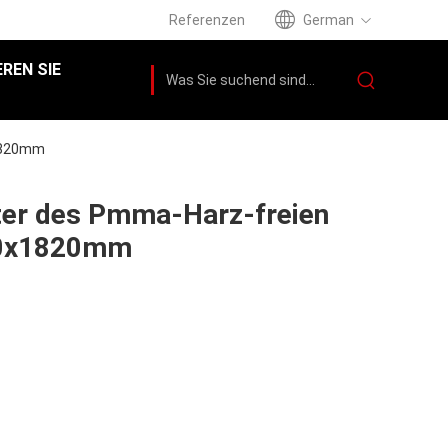
Referenzen
German
REN SIE
x1820mm
tter des Pmma-Harz-freien
10x1820mm