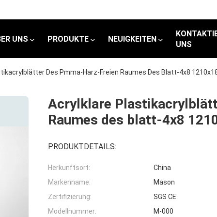
KONTAKTIE
BER UNS
PRODUKTE
NEUIGKEITEN
UNS
astikacrylblätter Des Pmma-Harz-Freien Raumes Des Blatt-4x8 1210
Acrylklare Plastikacrylblä
Raumes des blatt-4x8 12
PRODUKTDETAILS:
Herkunftsort:
China
Markenname:
Mason
Zertifizierung:
SGS CE
Modellnummer:
M-000