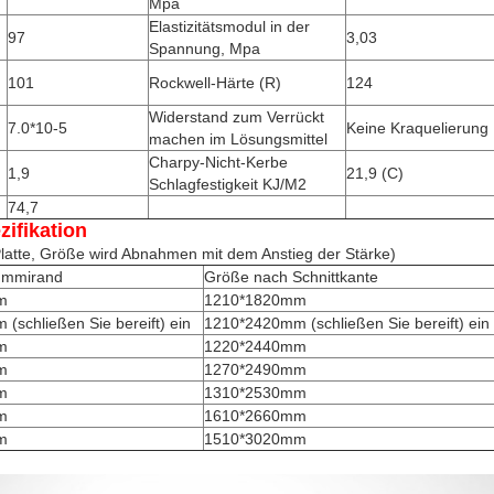
Mpa
Elastizitätsmodul in der
97
3,03
Spannung, Mpa
101
Rockwell-Härte (R)
124
Widerstand zum Verrückt
7.0*10-5
Keine Kraquelierung
machen im Lösungsmittel
Charpy-Nicht-Kerbe
1,9
21,9 (C)
Schlagfestigkeit KJ/M2
74,7
fikation
 Platte, Größe wird Abnahmen mit dem Anstieg der Stärke)
ummirand
Größe nach Schnittkante
m
1210*1820mm
(schließen Sie bereift) ein
1210*2420mm (schließen Sie bereift) ein
m
1220*2440mm
m
1270*2490mm
m
1310*2530mm
m
1610*2660mm
m
1510*3020mm