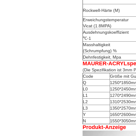
Rockwell-Härte (M)
Erweichungstemperatur
Vicat (1.8MPA)
Ausdehnungskoeffizient
℃-1
Masshaltigkeit
(Schrumpfung) %
Dehnfestigkeit, Mpa
MAURER-ACRYLspezi
(Die Spezifikation ist 3mm
Code
Größe mit G
Q
1250*1850m
L0
1250*2450mm 
L1
1270*2490m
L2
1310*2530m
L3
1350*2570m
Y
1650*2600m
N
1550*3050m
Produkt-Anzeige