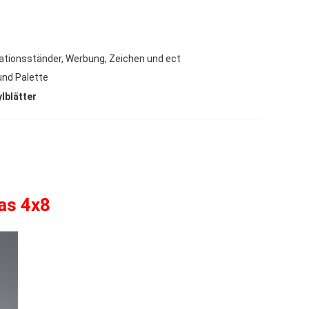
ationsständer, Werbung, Zeichen und ect
und Palette
lblätter
as 4x8