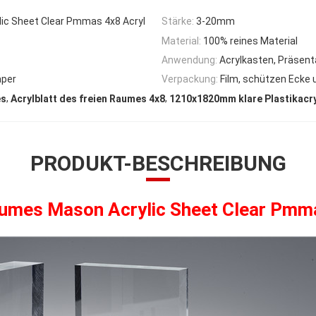
c Sheet Clear Pmmas 4x8 Acryl
Stärke:
3-20mm
Material:
100% reines Material
Anwendung:
Acrylkasten, Präsent
aper
Verpackung:
Film, schützen Ecke 
,
,
es
Acrylblatt des freien Raumes 4x8
1210x1820mm klare Plastikacry
PRODUKT-BESCHREIBUNG
Raumes Mason Acrylic Sheet Clear Pmm