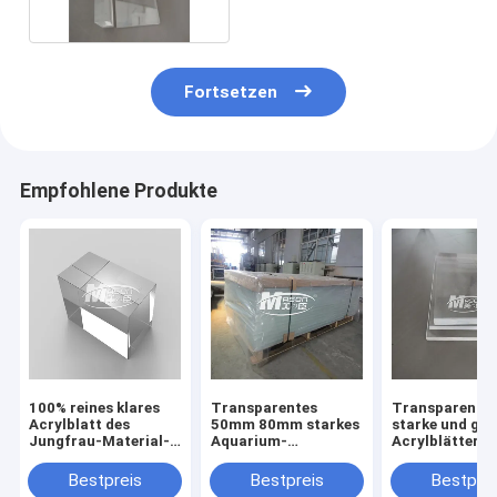
Fortsetzen
Empfohlene Produkte
100% reines klares
Transparentes
Transparente
Acrylblatt des
50mm 80mm starkes
starke und gr
Jungfrau-Material-
Aquarium-
Acrylblätter f
110mm für
Acrylblatt-Form
Aquarium
allgemeine
Bestpreis
Bestpreis
Bestprei
Aquarium-Wand