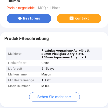
100mm
Preis：negotiable
MOQ：1 Blatt
Bestpreis
Kontakt
Produkt-Beschreibung
,
Plexiglas-Aquarium-Acrylblatt
Markieren
,
30mm Plexiglas-Acrylblatt
100mm Aquarium-Acrylblatt
Herkunftsort
China
Lieferzeit
5-15days
Markenname
Mason
Min Bestellmenge
1 Blatt
Modellnummer
M-000
Sehen Sie mehr an