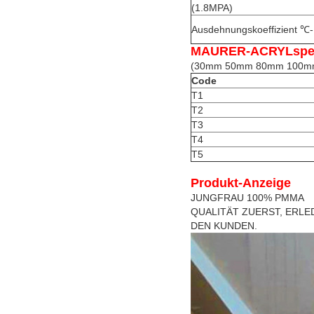
(1.8MPA)
Ausdehnungskoeffizient ℃-
MAURER-ACRYLspezi
(30mm 50mm 80mm 100mm S
Code
T1
T2
T3
T4
T5
Produkt-Anzeige
JUNGFRAU 100% PMMA
QUALITÄT ZUERST, ERLE
DEN KUNDEN.