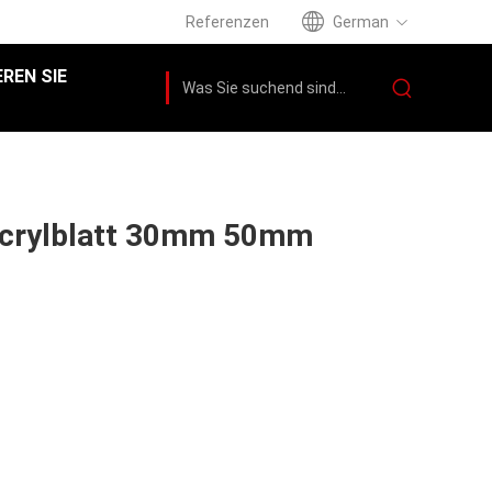
Referenzen
German
REN SIE
Acrylblatt 30mm 50mm