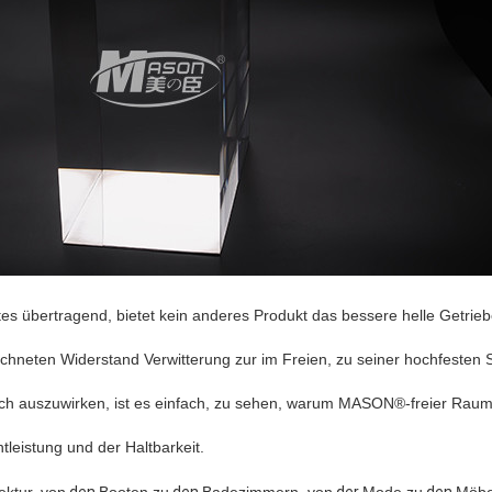
tes übertragend, bietet kein anderes Produkt das bessere helle Getrie
hneten Widerstand Verwitterung zur im Freien, zu seiner hochfesten
S
h auszuwirken, ist es einfach, zu sehen,
warum MASON®-freier Raum d
ht
leistung und der Haltbarkeit.