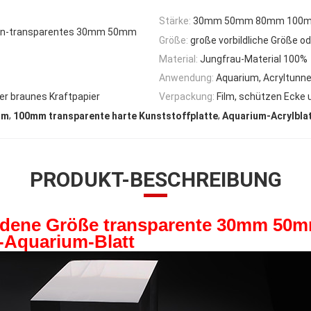
Stärke:
30mm 50mm 80mm 100
ößen-transparentes 30mm 50mm
Größe:
große vorbildliche Größe o
Material:
Jungfrau-Material 100%
Anwendung:
Aquarium, Acryltunne
er braunes Kraftpapier
Verpackung:
Film, schützen Ecke 
,
,
mm
100mm transparente harte Kunststoffplatte
Aquarium-Acrylbla
PRODUKT-BESCHREIBUNG
dene Größe transparente 30mm 50
s-Aquarium-Blatt