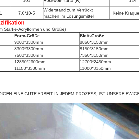
101
Rockwell-Härte (R)
124
Widerstand zum Verrückt
1
7.0*10-5
Keine Kraque
machen im Lösungsmittel
fikation
tärke-Acrylformen und Größe)
Form-Größe
Blatt-Größe
9000*3300mm
8850*3150mm
8300*3300mm
8150*3150mm
7500*3300mm
7350*3150mm
12850*2600mm
12700*2450mm
11150*3300mm
11000*3150mm
DIGEN EINE GUTE ARBEIT IN JEDEM PROZESS, IST UNSERE EWI