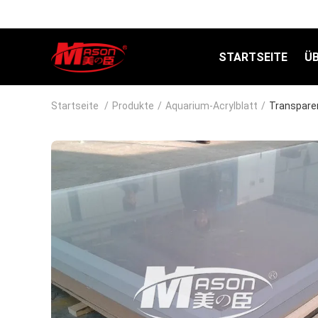
STARTSEITE
Ü
Startseite
/
Produkte
/
Aquarium-Acrylblatt
/
Transpare