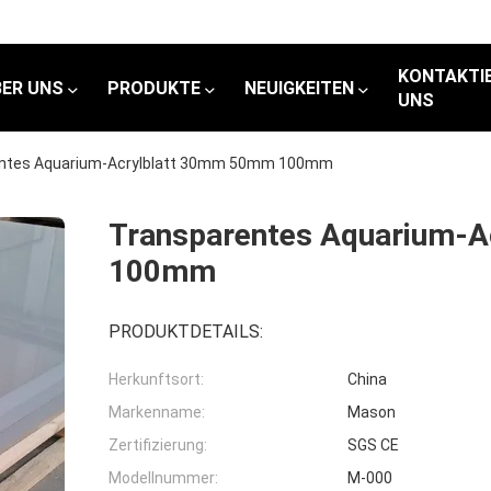
KONTAKTIE
BER UNS
PRODUKTE
NEUIGKEITEN
UNS
ntes Aquarium-Acrylblatt 30mm 50mm 100mm
Transparentes Aquarium-
100mm
PRODUKTDETAILS:
Herkunftsort:
China
Markenname:
Mason
Zertifizierung:
SGS CE
Modellnummer:
M-000