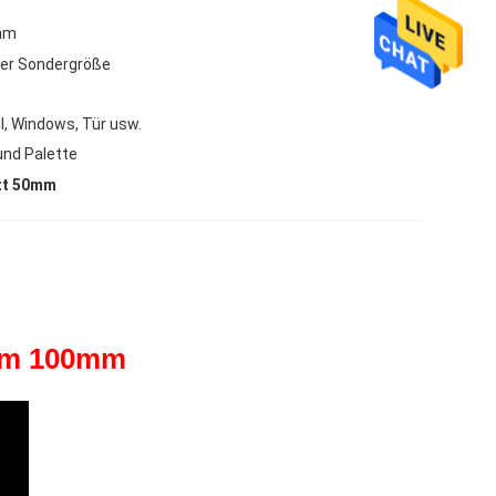
mm
der Sondergröße
l, Windows, Tür usw.
und Palette
tt 50mm
mm 100mm