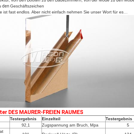
ektur, von
den
Booten zu
den
Badezimmern, von
der
Mode zu
den
Möbe
u
den
Geschäftszeichen
e ist fast endlos. Aber nicht einfach nehmen Sie
unser Wort für es…
er DES MAURER-FREIEN RAUMES
Testergebnis
Einzelteil
Testergebnis
92,1
Zugspannung am Bruch, Mpa
5
at