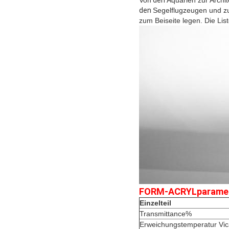
Von
den
Aquarien zur Archit
den
Segelflugzeugen und z
zum Beiseite legen. Die List
FORM-ACRYLparamet
Einzelteil
Transmittance%
Erweichungstemperatur Vic